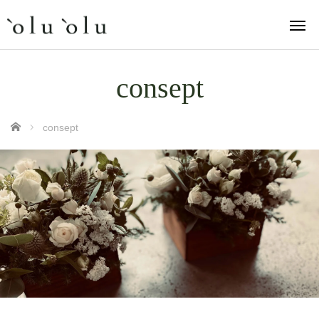
consept
ホーム
consept