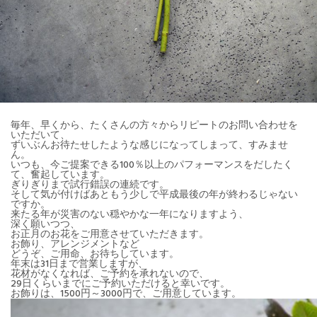
毎年、早くから、たくさんの方々からリピートのお問い合わせを
いただいて、
ずいぶんお待たせしたような感じになってしまって、すみませ
ん。
いつも、今ご提案できる100％以上のパフォーマンスをだしたく
て、奮起しています。
ぎりぎりまで試行錯誤の連続です。
そして気が付けばあともう少しで平成最後の年が終わるじゃない
ですか。
来たる年が災害のない穏やかな一年になりますよう、
深く願いつつ、
お正月のお花をご用意させていただきます。
お飾り、アレンジメントなど
どうぞ、ご用命、お待ちしています。
年末は31日まで営業しますが、
花材がなくなれば、ご予約を承れないので、
29日くらいまでにご予約いただけると幸いです。
お飾りは、1500円～3000円で、ご用意しています。