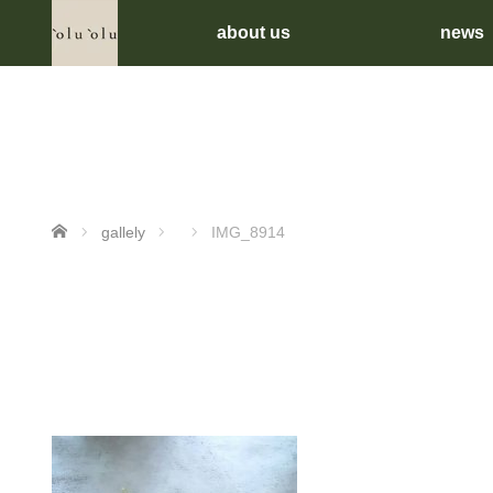
about us
news
ホーム
gallely
IMG_8914