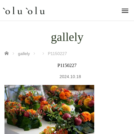
gallely
ホーム
gallely
P1150227
P1150227
2024.10.18