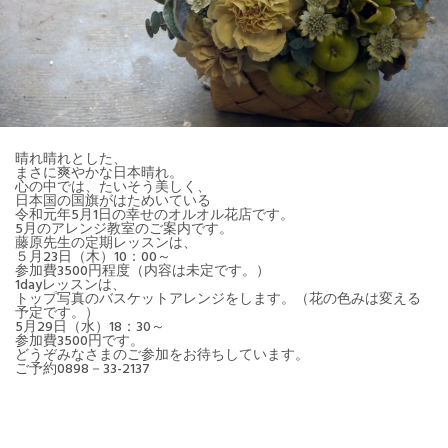
晴れ晴れとした、
まさに爽やかな日本晴れ。
心の中では、たいそう美しく、
日本国の国旗がはためいている
令和元年5月1日の幸せのオルオル花店です。
5月のアレンジ教室のご案内です。
藤原先生の定期レッスンは、
５月23日（木）10：00～
参加費3500円程度（内容は未定です。）
1dayレッスンは、
トップ写真のバスケットアレンジをします。（花の色みは変える
予定です。）
5月29日（水）18：30～
参加費3500円です。
どうぞみなさまのご参加をお待ちしています。
ご予約0898－33-2137