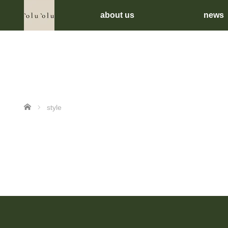
about us
news
ホーム
style