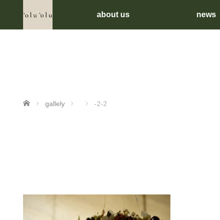
about us
news
ホーム
gallely
-2-2