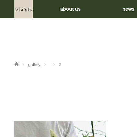
about us
news
ホーム
gallely
2