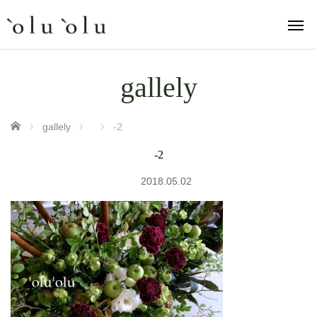
gallely
ホーム
gallely
-2
-2
2018.05.02