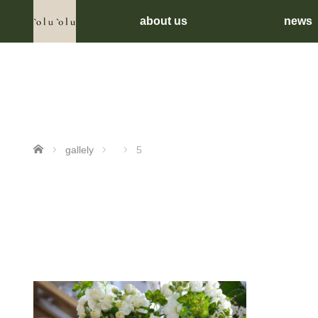
about us
news
ホーム
gallely
5