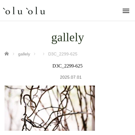
gallely
ホーム
gallely
D3C_2299-625
D3C_2299-625
2025.07.01