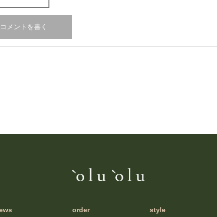
ews
order
style