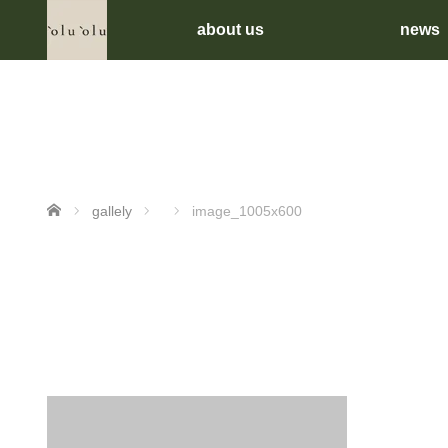
about us
news
ホーム
gallely
image_1005x600