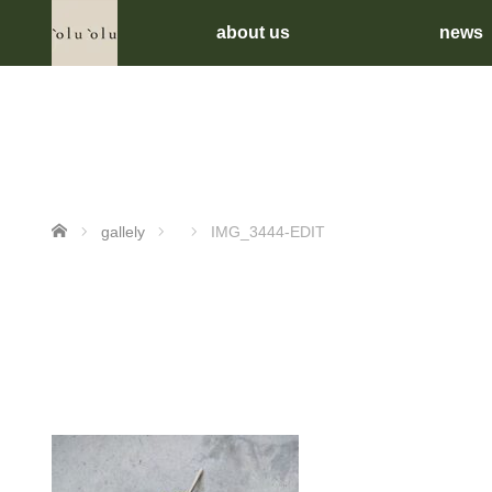
about us
news
ホーム
gallely
IMG_3444-EDIT