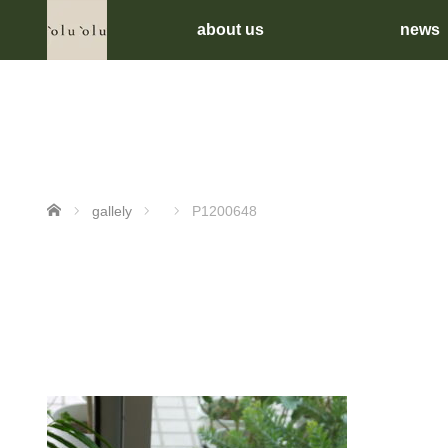
about us
news
ホーム
gallely
P1200648