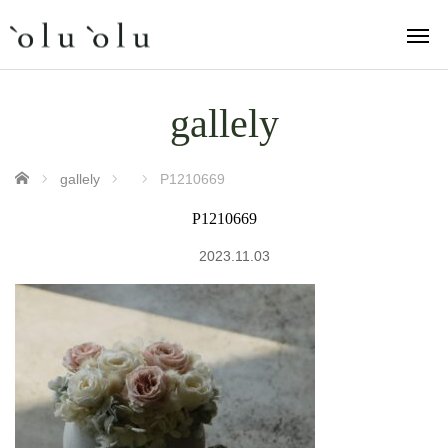
gallely
ホーム
gallely
P1210669
P1210669
2023.11.03