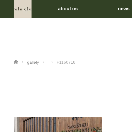
about us
news
ホーム
gallely
P1160718