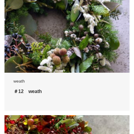
weath
＃12 weath