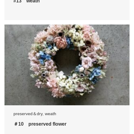
#13 weath
preserved＆dry
,
weath
＃10 preserved flower