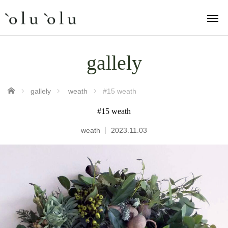
gallely
ホーム
gallely
weath
#15 weath
#15 weath
weath
2023.11.03