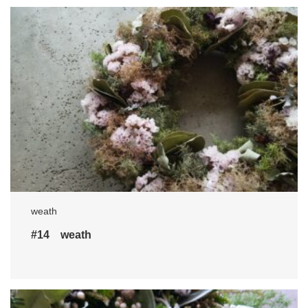
weath
#14 weath